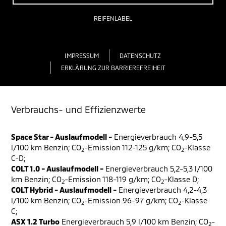
REIFENLABEL
IMPRESSUM
DATENSCHUTZ
ERKLÄRUNG ZUR BARRIEREFREIHEIT
Verbrauchs- und Effizienzwerte
Space Star - Auslaufmodell -
Energieverbrauch 4,9-5,5
l/100 km Benzin; CO
-Emission 112-125 g/km; CO
-Klasse
2
2
C-D;
COLT 1.0 - Auslaufmodell -
Energieverbrauch 5,2-5,3 l/100
km Benzin; CO
-Emission 118-119 g/km; CO
-Klasse D;
2
2
COLT Hybrid - Auslaufmodell -
Energieverbrauch 4,2-4,3
l/100 km Benzin; CO
-Emission 96-97 g/km; CO
-Klasse
2
2
C;
ASX 1.2 Turbo
Energieverbrauch 5,9 l/100 km Benzin; CO
-
2