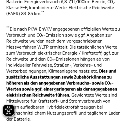
Batterie: Energieverbrauch 6,8-7,1 l/100km Benzin; CO
-
2
Klasse E-F; kombinierte Werte. Elektrische Reichweite
**
(EAER) 83-85 km.
**
Die nach PKW-EnVKV angegebenen offiziellen Werte zu
Verbrauch und CO₂-Emission sowie ggf. Angaben zur
Reichweite wurden nach dem vorgeschriebenen
Messverfahren WLTP ermittelt. Die tatsächlichen Werte
zum Verbrauch elektrischer Energie / Kraftstoff, ggf. zur
Reichweite und den CO₂-Emissionen hängen ab von
individueller Fahrweise, Straßen-, Verkehrs- und
Wetterbedingungen, Klimaanlageneinsatz etc.
Dies und
zusätzliche Ausstattungen sowie Zubehör können zu
höheren als den angegebenen Verbrauchs- sowie CO₂-
Werten sowie ggf. einer geringeren als der angegebenen
elektrischen Reichweite führen.
Gewichtete Werte sind
Mittelwerte für Kraftstoff- und Stromverbrauch von
extern aufladbaren Hybridelektrofahrzeugen bei
durchschnittlichem Nutzungsprofil und täglichem Laden
der Batterie.